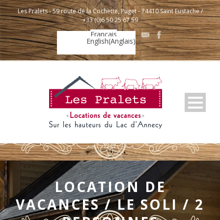
Les Pralets - 59 route de la Cochette, Puget - 74410 Saint Eustache /
+33 (0)6 50 25 67 59
Français
English
(
Anglais
)
LOCATION DE
VACANCES / LE SOLI / 2