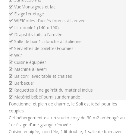
Vue
Montagnes et lac
Etage
1er étage
WIFI
Codes d'accès fournis à l'arrivée
Lit double
1 (140 x 190)
Draps
Lits faits à l'arrivée
Salle de bain
1 : douche à l'italienne
Serviettes de toilettes
Fournies
WC
1
Cuisine équipée
1
Machine à laver
1
Balcon
1 avec table et chaises
Barbecue
1
Raquettes à neige
Prêt du matériel inclus
Matériel bébé
Fourni sur demande
Fonctionnel et plein de charme, le Soli est idéal pour les
couples.
Cet hébergement est un studio cosy de 30 m2 aménagé au
1er étage d’une grange rénovée.
Cuisine équipée, coin télé, 1 lit double, 1 salle de bain avec